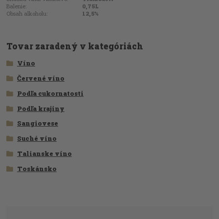
Balenie:
0,75L
Obsah alkoholu:
12,5%
Tovar zaradený v kategóriách
Víno
Červené víno
Podľa cukornatosti
Podľa krajiny
Sangiovese
Suché víno
Talianske víno
Toskánsko