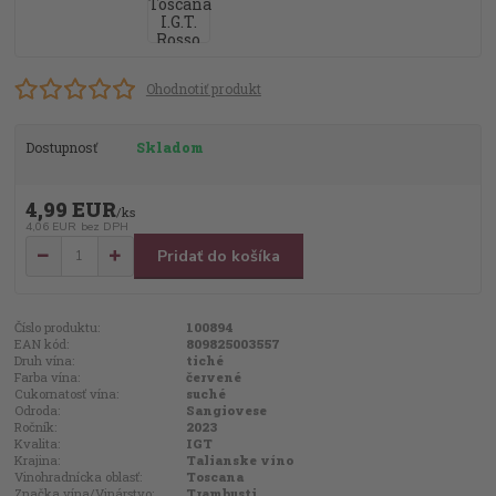
Ohodnotiť produkt
Dostupnosť
Skladom
4,99 EUR
/
ks
4,06 EUR
bez DPH
Pridať do košíka
Číslo produktu:
100894
EAN kód:
809825003557
Druh vína:
tiché
Farba vína:
červené
Cukornatosť vína:
suché
Odroda:
Sangiovese
Ročník:
2023
Kvalita:
IGT
Krajina:
Talianske víno
Vinohradnícka oblasť:
Toscana
Značka vína/Vinárstvo:
Trambusti