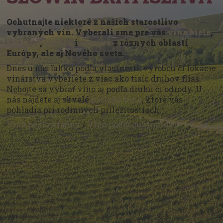
Ochutnajte niektoré z našich starostlivo
vybraných vín. Vyberali sme pre vás
vína biele
,
červené
,
ružové
i
šumivé
z rôznych oblastí
Európy, ale aj Nového sveta.
Dnes u nás ľahko podľa vlastností, výrobcu či lokácie
vinárstva vyberiete z viac ako tisíc druhov fliaš.
Nebojte sa vybrať víno aj podľa druhu či odrody. U
nás nájdete aj skvelé
portské vína
, ktoré vás
pohladia pri rodinných príležitostiach.
Vína podľa krajiny
/
Vína podľa cukrnatosti