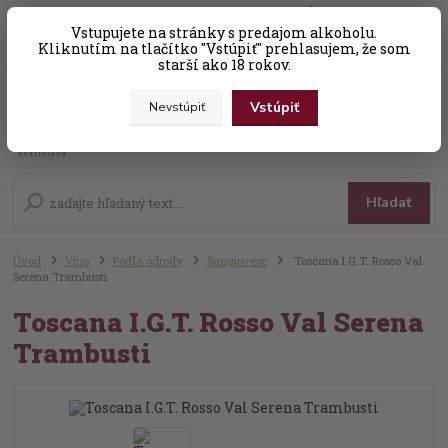
0
ks
Vstupujete na stránky s predajom alkoholu.
+421 (0) 31 56 25 377-8
za
0,00 EUR
Kliknutím na tlačítko "Vstúpiť" prehlasujem, že som
starší ako 18 rokov.
Vstúpiť
Nevstúpiť
Menu
Hľadať
Úvod
Víno
Podľa odrody
Sangiovese
Toscana I.G.T. Rosso Val
Serena Trambusti
Toscana I.G.T. Rosso Val Serena
Trambusti