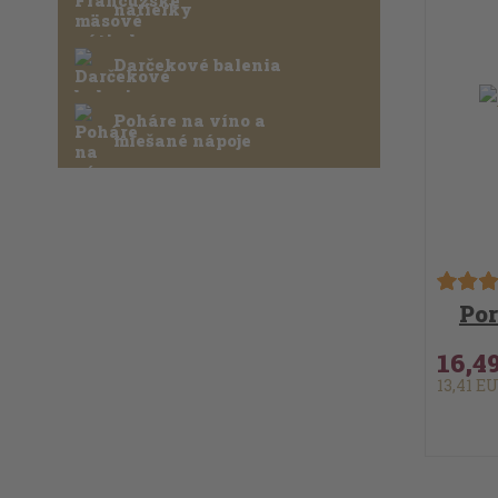
nátierky
Darčekové balenia
Poháre na víno a
miešané nápoje
Por
16,4
13,41 E