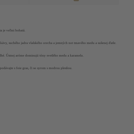
a je veľmi bohatá.
kávy, suchého jadra vlašského orecha a jemných not tmavého medu a sušenej ďatle.
dlhé. Ústnej aróme dominujú tóny svetlého medu a karamelu.
podávajte s foie gras, či so syrom s modrou plesňou.