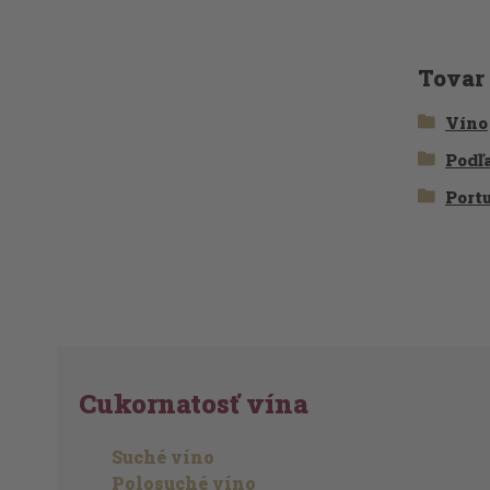
Tovar
Víno
Podľ
Port
Cukornatosť vína
Suché víno
Polosuché víno