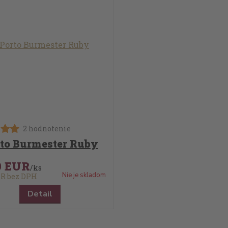
2 hodnotenie
to Burmester Ruby
9 EUR
/
ks
Nie je skladom
UR
bez DPH
Detail