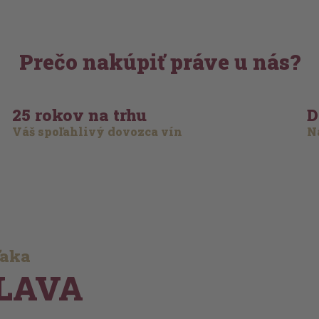
Prečo nakúpiť práve u nás?
25 rokov na trhu
D
Váš spoľahlivý dovozca vín
Na
ďaka
LAVA