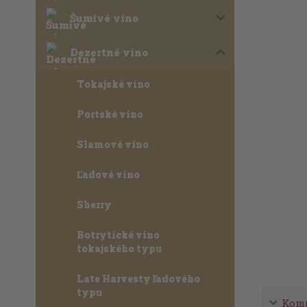
Šumivé víno
Dezertné víno
Tokajské víno
Portské víno
Slamové víno
Ľadové víno
Sherry
Botrytické víno
tokajského typu
Late Harvesty ľadového
typu
Komp