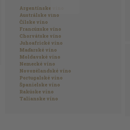
Argentínske víno
Austrálske víno
Čílske víno
Francúzske víno
Chorvátske víno
Juhoafrické víno
Maďarské víno
Moldavské víno
Nemecké víno
Novozélandské víno
Portugalské víno
Španielske víno
Rakúske víno
Talianske víno