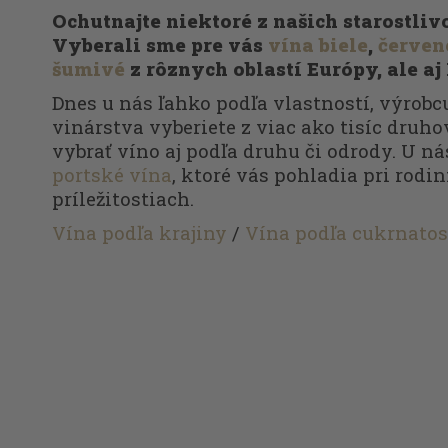
Ochutnajte niektoré z našich starostli
Vyberali sme pre vás
vína biele
,
červen
šumivé
z rôznych oblastí Európy, ale aj
Dnes u nás ľahko podľa vlastností, výrobcu
vinárstva vyberiete z viac ako tisíc druhov
vybrať víno aj podľa druhu či odrody. U ná
portské vína
, ktoré vás pohladia pri rodi
príležitostiach.
Vína podľa krajiny
/
Vína podľa cukrnatos