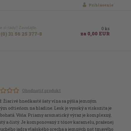
Prihlásenie
e si rady? Zavolajte.
0
ks
za
0,00 EUR
(0) 31 56 25 377-8
Ohodnotiť produkt
d: Žiarivé hnedkasté šaty vína sa pýšia jemným
ým odtieňom na hladine. Lesk je vysoký a viskozita je
 bohatá. Vôňa: Priamy aromatický výraz je komplexný,
tý a čistý. Je komponovaný z tónov karamelu, praženej
 suchého jadra vlašského orecha a jemných not tmavého