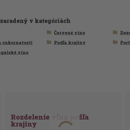
 zaradený v kategóriách
Červené víno
Dez
a cukornatosti
Podľa krajiny
Por
ugalské víno
Rozdelenie vína podľa
krajiny