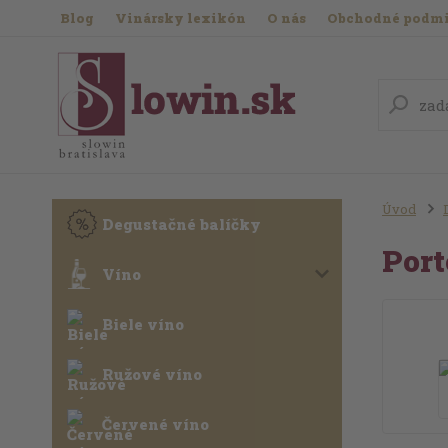
Blog
Vinársky lexikón
O nás
Obchodné podm
Úvod
Degustačné balíčky
Port
Víno
Biele víno
Ružové víno
Červené víno