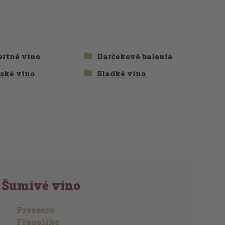
ertné víno
Darčekové balenia
tské víno
Sladké víno
Šumivé víno
Prosecco
Fragolino