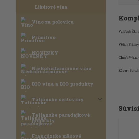
Likérové vína
Kompl
Víno za polovicu
Vzhľad:
Žiar
Primitivo
Vôňa:
Priamy
NOVINKY
Chuť:
Výraz 
Nízkohistamínové víno
Záver:
Portsk
BIO vína a BIO produkty
Talianske cestoviny
Súvisi
Talianske paradajkové
produkty
Francúzske mäsové