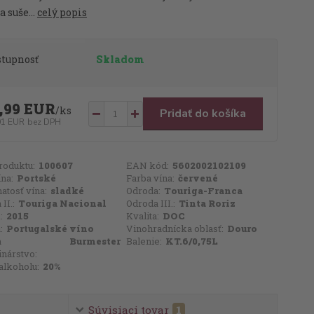
 suše...
celý popis
stupnosť
Skladom
,99 EUR
/
ks
Pridať do košíka
01 EUR
bez DPH
roduktu:
100607
EAN kód:
5602002102109
ína:
Portské
Farba vína:
červené
atosť vína:
sladké
Odroda:
Touriga-Franca
II.:
Touriga Nacional
Odroda III.:
Tinta Roriz
:
2015
Kvalita:
DOC
:
Portugalské víno
Vinohradnícka oblasť:
Douro
a
Burmester
Balenie:
KT.6/0,75L
inárstvo:
alkoholu:
20%
Súvisiaci tovar
1