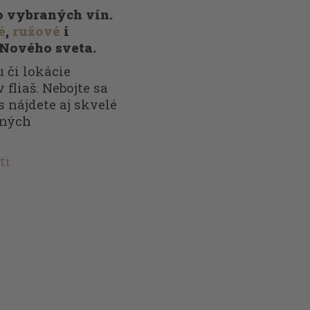
vo vybraných vín.
é
,
ružové
i
 Nového sveta.
 či lokácie
 fliaš. Nebojte sa
s nájdete aj skvelé
nných
ti