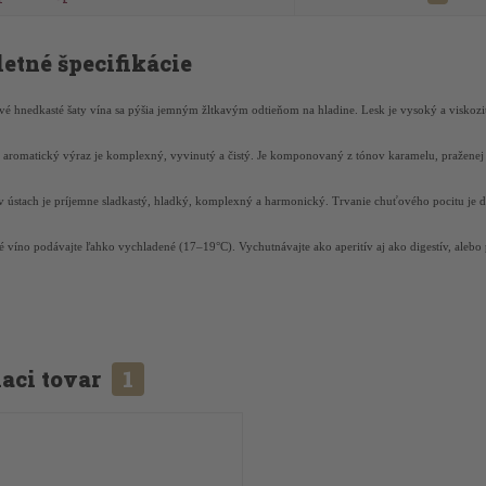
etné špecifikácie
ivé hnedkasté šaty vína sa pýšia jemným žltkavým odtieňom na hladine. Lesk je vysoký a viskozit
 aromatický výraz je komplexný, vyvinutý a čistý. Je komponovaný z tónov karamelu, praženej 
v ústach je príjemne sladkastý, hladký, komplexný a harmonický. Trvanie chuťového pocitu je 
é víno podávajte ľahko vychladené (17–19°C). Vychutnávajte ako aperitív aj ako digestív, alebo 
aci tovar
1