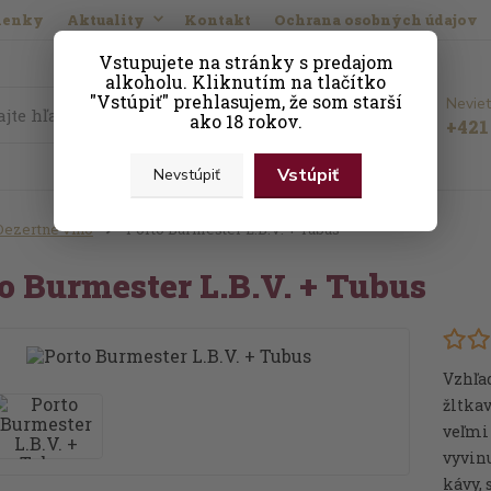
ienky
Aktuality
Kontakt
Ochrana osobných údajov
Vstupujete na stránky s predajom
alkoholu. Kliknutím na tlačítko
"Vstúpiť" prehlasujem, že som starší
Neviet
Hľadať
ako 18 rokov.
+421 
Vstúpiť
Nevstúpiť
Dezertné víno
Porto Burmester L.B.V. + Tubus
o Burmester L.B.V. + Tubus
Vzhľa
žltkav
veľmi
vyvinu
kávy,