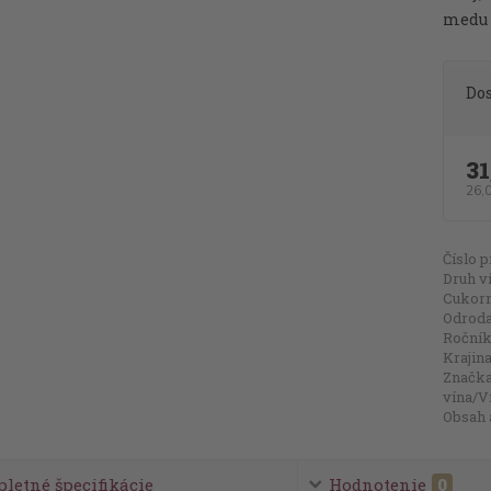
medu a
Do
31
26,
Číslo p
Druh v
Cukorn
Odroda 
Ročník
Krajina
Značk
vína/V
Obsah 
letné špecifikácie
Hodnotenie
0