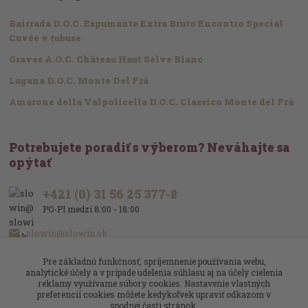
Bairrada D.O.C. Espumante Extra Bruto Encontro Special
Cuvée v tubuse
Graves A.O.C. Château Haut Selve Blanc
Lugana D.O.C. Monte Del Frá
Amarone della Valpolicella D.O.C. Classico Monte del Frá
Potrebujete poradiť s výberom? Neváhajte sa
opýtať
+421 (0) 31 56 25 377-8
PO-PI medzi 8:00 - 18:00
slowin@slowin.sk
Pre základnú funkčnosť, spríjemnenie používania webu,
analytické účely a v prípade udelenia súhlasu aj na účely cielenia
reklamy využívame súbory cookies. Nastavenie vlastných
preferencií cookies môžete kedykoľvek upraviť odkazom v
spodnej časti stránok.