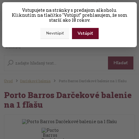
0
ks
Vstupujete na stránky s predajom alkoholu.
+421 (0) 31 56 25 377-8
za
0,00 EUR
Kliknutím na tlačítko "Vstúpiť" prehlasujem, že som
starší ako 18 rokov.
Vstúpiť
Nevstúpiť
Menu
Hľadať
Úvod
Darčekové balenia
Porto Barros Darčekové balenie na 1 fľašu
Porto Barros Darčekové balenie
na 1 fľašu