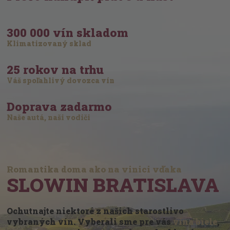
300 000 vín skladom
Klimatizovaný sklad
25 rokov na trhu
Váš spoľahlivý dovozca vín
Doprava zadarmo
Naše autá, naši vodiči
Romantika doma ako na vinici vďaka
SLOWIN BRATISLAVA
Ochutnajte niektoré z našich starostlivo
vybraných vín. Vyberali sme pre vás
vína biele
,