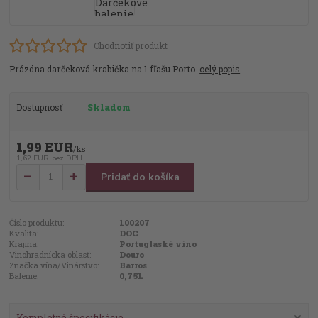
Ohodnotiť produkt
Prázdna darčeková krabička na 1 fľašu Porto.
celý popis
Dostupnosť
Skladom
1,99 EUR
/
ks
1,62 EUR
bez DPH
Pridať do košíka
Číslo produktu:
100207
Kvalita:
DOC
Krajina:
Portuglaské víno
Vinohradnícka oblasť:
Douro
Značka vína/Vinárstvo:
Barros
Balenie:
0,75L
Kompletné špecifikácie