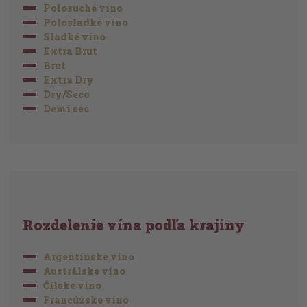
Polosuché víno
Polosladké víno
Sladké víno
Extra Brut
Brut
Extra Dry
Dry/Seco
Demi sec
Rozdelenie vína podľa krajiny
Argentínske víno
Austrálske víno
Čílske víno
Francúzske víno