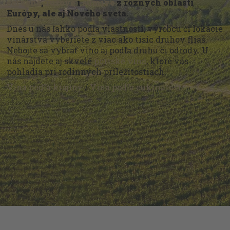
červené
,
ružové
i
šumivé
z rôznych oblastí
Európy, ale aj Nového sveta.
Dnes u nás ľahko podľa vlastností, výrobcu či lokácie
vinárstva vyberiete z viac ako tisíc druhov fliaš.
Nebojte sa vybrať víno aj podľa druhu či odrody. U
nás nájdete aj skvelé
portské vína
, ktoré vás
pohladia pri rodinných príležitostiach.
Vína podľa krajiny
/
Vína podľa cukrnatosti