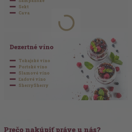
Šampanské
Sekt
Cava
Dezertné víno
Tokajské víno
Portské víno
Slamové víno
Ľadové víno
SherrySherry
Prečo nakúpiť práve u nás?