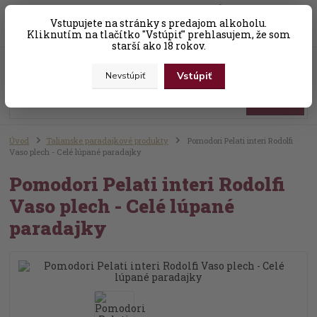
0
ks
Vstupujete na stránky s predajom alkoholu.
+421 (0) 31 56 25 377-8
za
0,00 EUR
Kliknutím na tlačítko "Vstúpiť" prehlasujem, že som
starší ako 18 rokov.
Menu
Vstúpiť
Nevstúpiť
Hľadať
Úvod
Talianske paradajkové produkty
Pomodori Pelati interi Rodolfi
Vaso plech - Celé lúpané paradajky
Pomodori Pelati interi Rodolfi
Vaso plech - Celé lúpané
paradajky