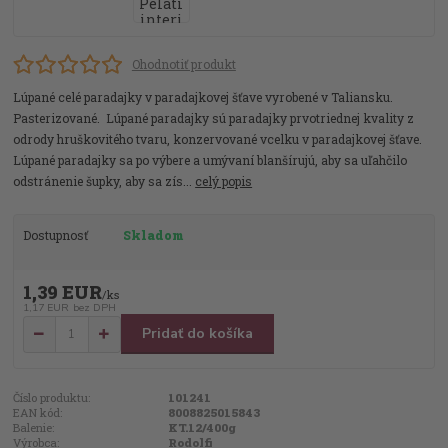
Ohodnotiť produkt
Lúpané celé paradajky v paradajkovej šťave vyrobené v Taliansku.
Pasterizované. Lúpané paradajky sú paradajky prvotriednej kvality z
odrody hruškovitého tvaru, konzervované vcelku v paradajkovej šťave.
Lúpané paradajky sa po výbere a umývaní blanšírujú, aby sa uľahčilo
odstránenie šupky, aby sa zís...
celý popis
Dostupnosť
Skladom
1,39 EUR
/
ks
1,17 EUR
bez DPH
Pridať do košíka
Číslo produktu:
101241
EAN kód:
8008825015843
Balenie:
KT.12/400g
Výrobca:
Rodolfi