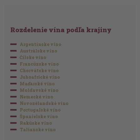
Rozdelenie vína podľa krajiny
Argentínske víno
Austrálske víno
Čílske víno
Francúzske víno
Chorvátske víno
Juhoafrické víno
Maďarské víno
Moldavské víno
Nemecké víno
Novozélandské víno
Portugalské víno
Španielske víno
Rakúske víno
Talianske víno