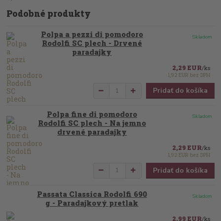
Podobné produkty
Polpa a pezzi di pomodoro
Skladom
Rodolfi SC plech - Drvené
paradajky
2,29 EUR
/
ks
1,92 EUR
bez DPH
Pridať do košíka
Polpa fine di pomodoro
Skladom
Rodolfi SC plech - Na jemno
drvené paradajky
2,29 EUR
/
ks
1,92 EUR
bez DPH
Pridať do košíka
Passata Classica Rodolfi 690
Skladom
g - Paradajkový pretlak
2,99 EUR
/
ks