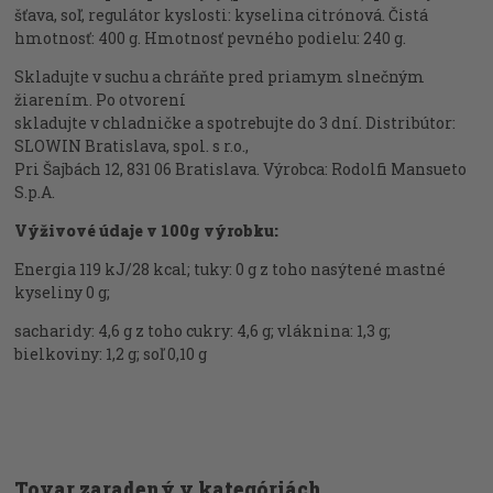
šťava, soľ, regulátor kyslosti: kyselina citrónová. Čistá
hmotnosť: 400 g. Hmotnosť pevného podielu: 240 g.
Skladujte v suchu a chráňte pred priamym slnečným
žiarením. Po otvorení
skladujte v chladničke a spotrebujte do 3 dní. Distribútor:
SLOWIN Bratislava, spol. s r.o.,
Pri Šajbách 12, 831 06 Bratislava. Výrobca: Rodolfi Mansueto
S.p.A.
Výživové údaje v 100g výrobku:
Energia 119 kJ/28 kcal; tuky: 0 g z toho nasýtené mastné
kyseliny 0 g;
sacharidy: 4,6 g z toho cukry: 4,6 g; vláknina: 1,3 g;
bielkoviny: 1,2 g; soľ 0,10 g
Tovar zaradený v kategóriách