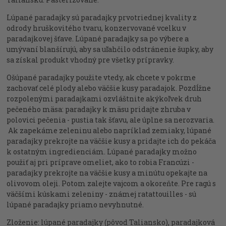
Lúpané paradajky sú paradajky prvotriednej kvality z
odrody hruškovitého tvaru, konzervované vcelku v
paradajkovej šťave. Lúpané paradajky sa po výbere a
umývaní blanšírujú, aby sa uľahčilo odstránenie šupky, aby
sa získal produkt vhodný pre všetky prípravky.
Ošúpané paradajky použite vtedy, ak chcete v pokrme
zachovať celé plody alebo väčšie kusy paradajok. Pozdĺžne
rozpolenými paradajkami ozvláštnite akýkoľvek druh
pečeného mäsa: paradajky k mäsu pridajte zhruba v
polovici pečenia - pustia tak šťavu, ale úplne sa nerozvaria.
Ak zapekáme zeleninu alebo napríklad zemiaky, lúpané
paradajky prekrojte na väčšie kusy a pridajte ich do pekáča
k ostatným ingredienciám. Lúpané paradajky možno
použiť aj pri príprave omeliet, ako to robia Francúzi -
paradajky prekrojte na väčšie kusy a minútu opekajte na
olivovom oleji. Potom zalejte vajcom a okoreňte. Pre ragú s
väčšími kúskami zeleniny - známej ratattouilles - sú
lúpané paradajky priamo nevyhnutné.
Zloženie: lúpané paradajky (pôvod Taliansko), paradajková