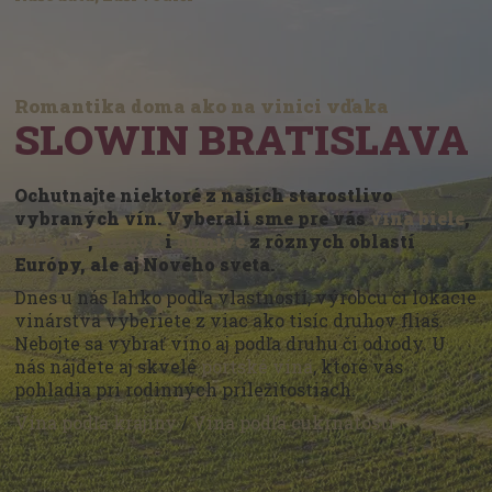
Romantika doma ako na vinici vďaka
SLOWIN BRATISLAVA
Ochutnajte niektoré z našich starostlivo
vybraných vín. Vyberali sme pre vás
vína biele
,
červené
,
ružové
i
šumivé
z rôznych oblastí
Európy, ale aj Nového sveta.
Dnes u nás ľahko podľa vlastností, výrobcu či lokácie
vinárstva vyberiete z viac ako tisíc druhov fliaš.
Nebojte sa vybrať víno aj podľa druhu či odrody. U
nás nájdete aj skvelé
portské vína
, ktoré vás
pohladia pri rodinných príležitostiach.
Vína podľa krajiny
/
Vína podľa cukrnatosti