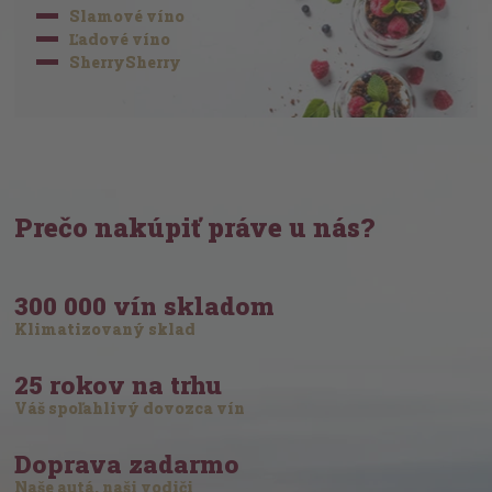
Slamové víno
Ľadové víno
SherrySherry
Prečo nakúpiť práve u nás?
300 000 vín skladom
Klimatizovaný sklad
25 rokov na trhu
Váš spoľahlivý dovozca vín
Doprava zadarmo
Naše autá, naši vodiči