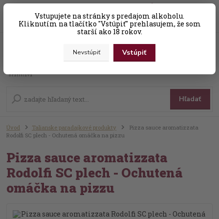
0
ks
Vstupujete na stránky s predajom alkoholu.
+421 (0) 31 56 25 377-8
za
0,00 EUR
Kliknutím na tlačítko "Vstúpiť" prehlasujem, že som
starší ako 18 rokov.
Vstúpiť
Nevstúpiť
Menu
Hľadať
Úvod
Talianske paradajkové produkty
Pizza sauce aromatizzata
Rodolfi SC plech - Ochutená omáčka na pizzu
Pizza sauce aromatizzata
Rodolfi SC plech - Ochutená
omáčka na pizzu