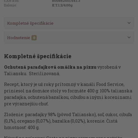
EAN kód:
8008825016413
Balenie:
KT.12/400g
Kompletné špecifikácie
Hodnotenie
0
Kompletné špecifikácie
Ochutená paradajková omáčka na pizzu
vyrobená v
Taliansku. Sterilizovaná.
Recept, ktorý je už roky prítomný v kanáli Food Service,
priniesol na domáce stoly vo formáte 400 g: 100% talianska
paradajka, ochutená bazalkou, cibuľou a inými koreninami
pre výraznejšiu chuť.
Zloženie: paradajky 98% (pôvod Taliansko), soľ, cukor, cibuľa
(0,1%), oregano (0,07%), bazalka (0,02%), korenie. Čistá
hmotnosť: 400 g.