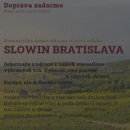
Doprava zadarmo
Naše autá, naši vodiči
Romantika doma ako na vinici vďaka
SLOWIN BRATISLAVA
Ochutnajte niektoré z našich starostlivo
vybraných vín. Vyberali sme pre vás
vína biele
,
červené
,
ružové
i
šumivé
z rôznych oblastí
Európy, ale aj Nového sveta.
Dnes u nás ľahko podľa vlastností, výrobcu či lokácie
vinárstva vyberiete z viac ako tisíc druhov fliaš.
Nebojte sa vybrať víno aj podľa druhu či odrody. U
nás nájdete aj skvelé
portské vína
, ktoré vás
pohladia pri rodinných príležitostiach.
Vína podľa krajiny
/
Vína podľa cukrnatosti