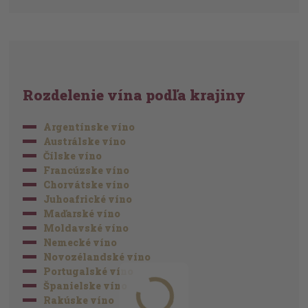
Rozdelenie vína podľa krajiny
Argentínske víno
Austrálske víno
Čílske víno
Francúzske víno
Chorvátske víno
Juhoafrické víno
Maďarské víno
Moldavské víno
Nemecké víno
Novozélandské víno
Portugalské víno
Španielske víno
Rakúske víno