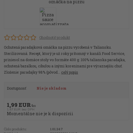
Ohodnotiť produkt
Ochutená paradajková omáčka na pizzu vyrobená v Taliansku.
Sterilizovaná. Recept, ktorý je už roky prítomný v kanáli Food Service,
priniesol na domáce stoly vo formáte 400 g: 100% talianska paradajka,
ochutená bazalkou, cibuľou a inými koreninami pre výraznejšiu chuť.
Zloženie: paradajky 98% (pôvod...
celý popis
Dostupnosť
Nie je skladom
1,99 EUR
/
ks
1,67 EUR
bez DPH
Momentálne nie je k dispozícii
Číslo produktu:
101247