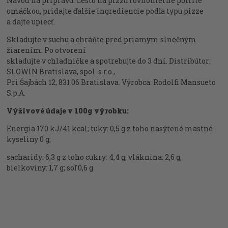
Návod na prípravu: Cesto na pizzu rovnomerne potrite
omáčkou, pridajte ďalšie ingrediencie podľa typu pizze
a dajte upiecť.
Skladujte v suchu a chráňte pred priamym slnečným
žiarením. Po otvorení
skladujte v chladničke a spotrebujte do 3 dní. Distribútor:
SLOWIN Bratislava, spol. s r.o.,
Pri Šajbách 12, 831 06 Bratislava. Výrobca: Rodolfi Mansueto
S.p.A.
Výživové údaje v 100g výrobku:
Energia 170 kJ/41 kcal; tuky: 0,5 g z toho nasýtené mastné
kyseliny 0 g;
sacharidy: 6,3 g z toho cukry: 4,4 g; vláknina: 2,6 g;
bielkoviny: 1,7 g; soľ 0,6 g