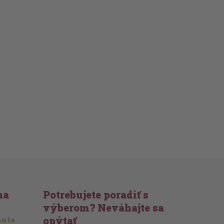
na
Potrebujete poradiť s
výberom? Neváhajte sa
opýtať
ante