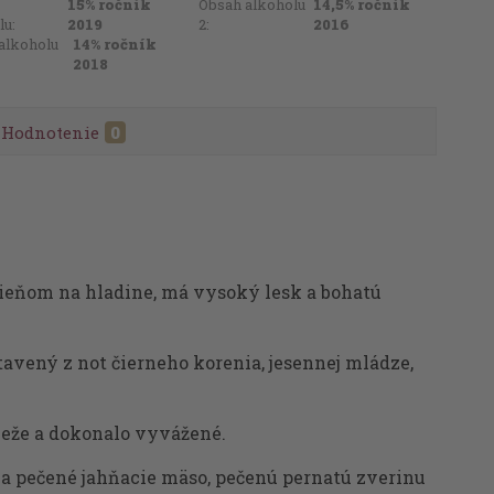
15% ročník
Obsah alkoholu
14,5% ročník
lu:
2019
2:
2016
alkoholu
14% ročník
2018
Hodnotenie
0
ieňom na hladine, má vysoký lesk a bohatú
avený z not čierneho korenia, jesennej mládze,
ieže a dokonalo vyvážené.
za pečené jahňacie mäso, pečenú pernatú zverinu