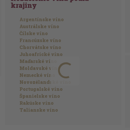
krajiny
Argentínske víno
Austrálske víno
Čílske víno
Francúzske víno
Chorvátske víno
Juhoafrické víno
Maďarské víno
Moldavské víno
Nemecké víno
Novozélandské víno
Portugalské víno
Španielske víno
Rakúske víno
Talianske víno