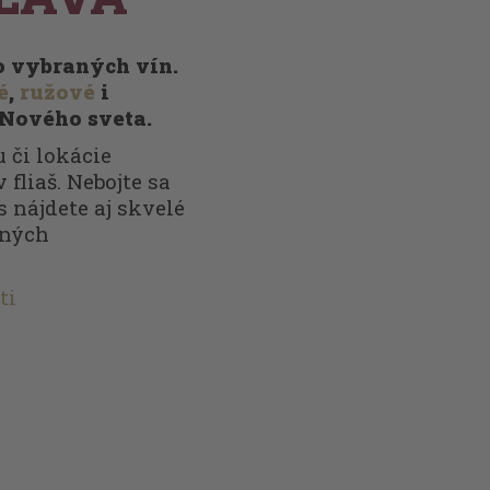
vo vybraných vín.
é
,
ružové
i
 Nového sveta.
 či lokácie
 fliaš. Nebojte sa
s nájdete aj skvelé
nných
ti