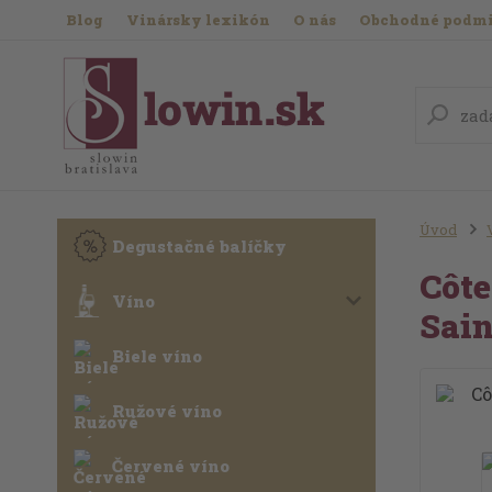
Blog
Vinársky lexikón
O nás
Obchodné podm
Úvod
Degustačné balíčky
Côte
Víno
Sai
Biele víno
Ružové víno
Červené víno