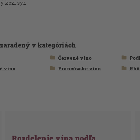
ý kozí syr.
 zaradený v kategóriách
Červené víno
Podľ
é víno
Francúzske víno
Rhô
Rozdelenie vína podľa