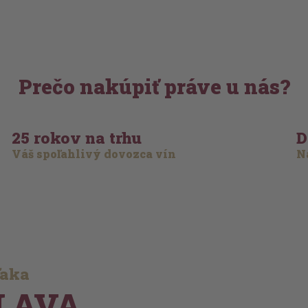
Prečo nakúpiť práve u nás?
25 rokov na trhu
D
Váš spoľahlivý dovozca vín
Na
ďaka
LAVA