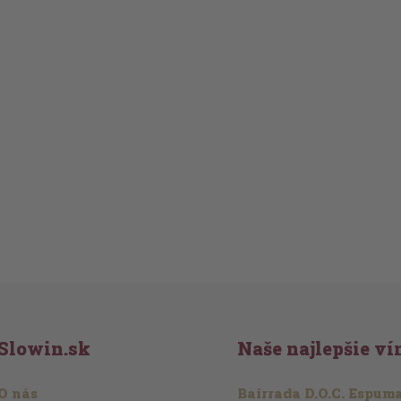
Slowin.sk
Naše najlepšie ví
O nás
Bairrada D.O.C. Espum