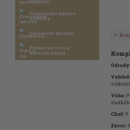
Francúzske mäsové
nátierky
Darčekové balenia
Komp
Poháre na víno a
Kompl
miešané nápoje
Odrody
Vzhľad:
viskozit
Vôňa:
Pr
sladkéh
Chuť:
V 
Záver:
V