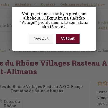
ienky
Aktuality
Kontakt
Ochrana osobných údajov
Vstupujete na stránky s predajom
alkoholu. Kliknutím na tlačítko
"Vstúpiť" prehlasujem, že som starší
Neviet
Hľadať
ako 18 rokov.
+421 
Vstúpiť
Nevstúpiť
Víno
Côtes du Rhône Villages Rasteau A.O.C. Rouge Domaine de Sai
s du Rhône Villages Rasteau A
nt-Alimans
Odrod
vína,
lesk a