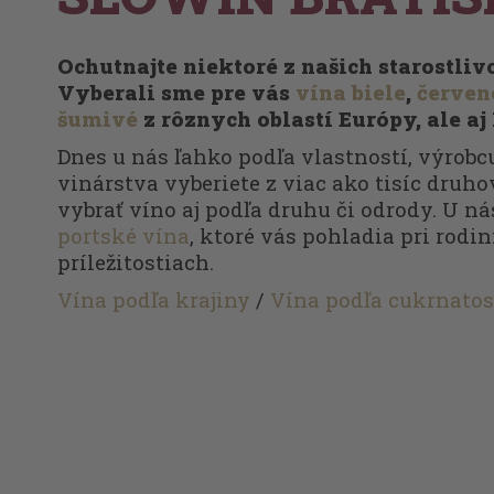
Ochutnajte niektoré z našich starostli
Vyberali sme pre vás
vína biele
,
červen
šumivé
z rôznych oblastí Európy, ale aj
Dnes u nás ľahko podľa vlastností, výrobcu
vinárstva vyberiete z viac ako tisíc druhov
vybrať víno aj podľa druhu či odrody. U ná
portské vína
, ktoré vás pohladia pri rodi
príležitostiach.
Vína podľa krajiny
/
Vína podľa cukrnatos