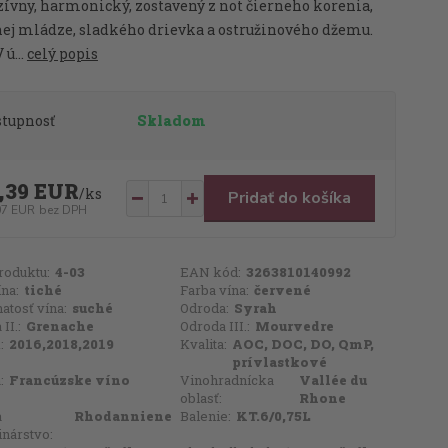
ívny, harmonický, zostavený z not čierneho korenia,
nej mládze, sladkého drievka a ostružinového džemu.
 ú...
celý popis
stupnosť
Skladom
,39 EUR
/
ks
Pridať do košíka
07 EUR
bez DPH
roduktu:
4-03
EAN kód:
3263810140992
ína:
tiché
Farba vína:
červené
atosť vína:
suché
Odroda:
Syrah
II.:
Grenache
Odroda III.:
Mourvedre
:
2016,2018,2019
Kvalita:
AOC, DOC, DO, QmP,
prívlastkové
:
Francúzske víno
Vinohradnícka
Vallée du
oblasť:
Rhone
a
Rhodanniene
Balenie:
KT.6/0,75L
inárstvo: