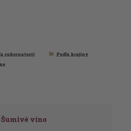
a cukornatosti
Podľa krajiny
ne
Šumivé víno