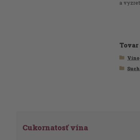
a vyzret
Tovar
Víno
Such
Cukornatosť vína