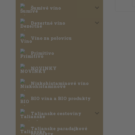
Šumivé víno
Dezertné víno
Víno za polovicu
Primitivo
NOVINKY
Nízkohistamínové víno
BIO vína a BIO produkty
Talianske cestoviny
Talianske paradajkové
produkty