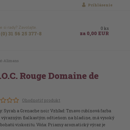
Prihlásenie
e si rady? Zavolajte.
0
ks
za
0,00 EUR
(0) 31 56 25 377-8
nt-Alimans
.O.C. Rouge Domaine de
Ohodnotiť produkt
y: Syrah a Grenache noir Vzhľad: Tmavo rubínová farba
 s výrazným fialkastým odtieňom na hladine, má vysoký
 bohatú viskozitu. Vôňa: Priamy aromatický výraz je