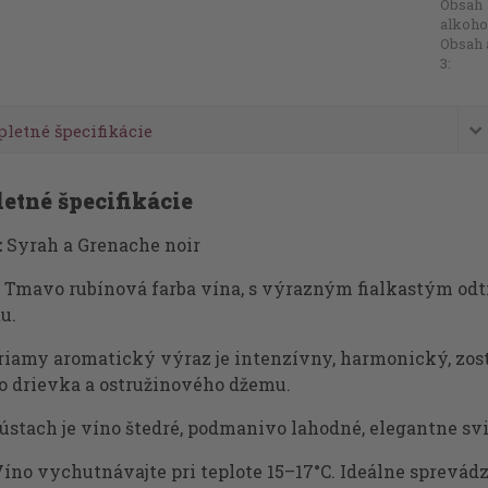
Obsah
alkoho
Obsah 
3:
letné špecifikácie
etné špecifikácie
:
Syrah a Grenache noir
Tmavo rubínová farba vína, s výrazným fialkastým odt
u.
iamy aromatický výraz je intenzívny, harmonický, zost
o drievka a ostružinového džemu.
ústach je víno štedré, podmanivo lahodné, elegantne sv
íno vychutnávajte pri teplote 15–17°C. Ideálne sprevád