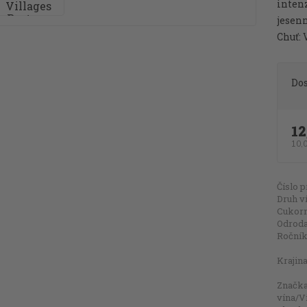
intenz
jesen
Chuť: V
Do
12
10,
Číslo p
Druh v
Cukorn
Odroda 
Ročník
Krajina
Značk
vína/V