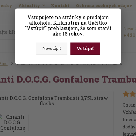
ienky
Aktuality
Kontakt
Ochrana osobných údajov
Vstupujete na stránky s predajom
alkoholu. Kliknutím na tlačítko
"Vstúpiť" prehlasujem, že som starší
Neviet
Hľadať
ako 18 rokov.
+421 
Vstúpiť
Nevstúpiť
Víno
Chianti D.O.C.G. Gonfalone Trambusti 0,75L straw flasks
nti D.O.C.G. Gonfalone Trambus
Chiant
Vzhľad
hneda
dodáva
jemný 