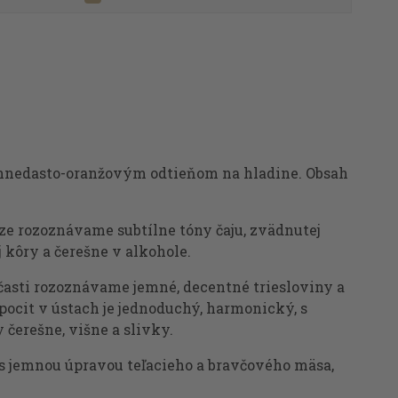
s hnedasto-oranžovým odtieňom na hladine. Obsah
ze rozoznávame subtílne tóny čaju, zvädnutej
 kôry a čerešne v alkohole.
 časti rozoznávame jemné, decentné triesloviny a
pocit v ústach je jednoduchý, harmonický, s
čerešne, višne a slivky.
C s jemnou úpravou teľacieho a bravčového mäsa,