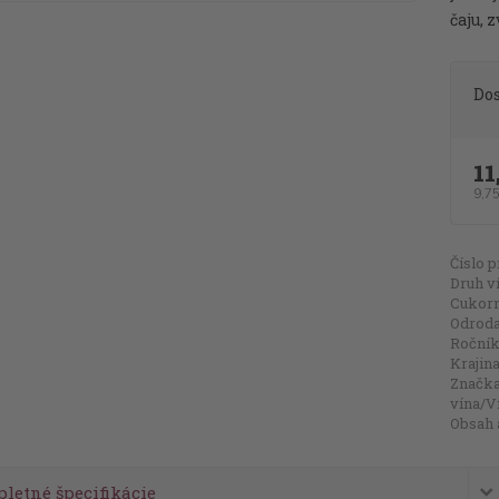
čaju, 
Do
11
9,7
Číslo p
Druh v
Cukorn
Odroda 
Ročník
Krajina
Značk
vína/V
Obsah 
letné špecifikácie