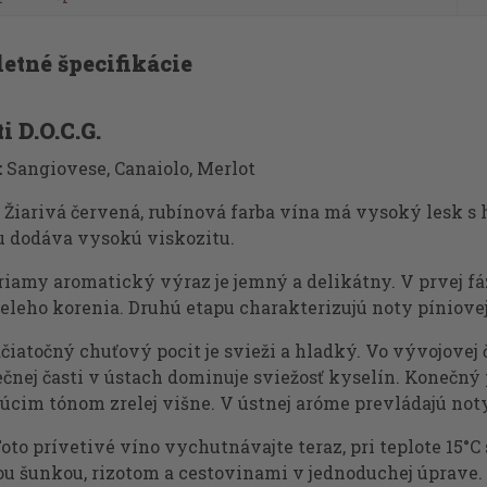
etné špecifikácie
i D.O.C.G.
:
Sangiovese, Canaiolo, Merlot
Žiarivá červená, rubínová farba vína má vysoký lesk 
u dodáva vysokú viskozitu.
iamy aromatický výraz je jemný a delikátny. V prvej fá
ieleho korenia. Druhú etapu charakterizujú noty píniovej
čiatočný chuťový pocit je svieži a hladký. Vo vývojovej
čnej časti v ústach dominuje sviežosť kyselín. Konečný 
cim tónom zrelej višne. V ústnej aróme prevládajú noty 
oto prívetivé víno vychutnávajte teraz, pri teplote 15°
ou šunkou, rizotom a cestovinami v jednoduchej úprave.