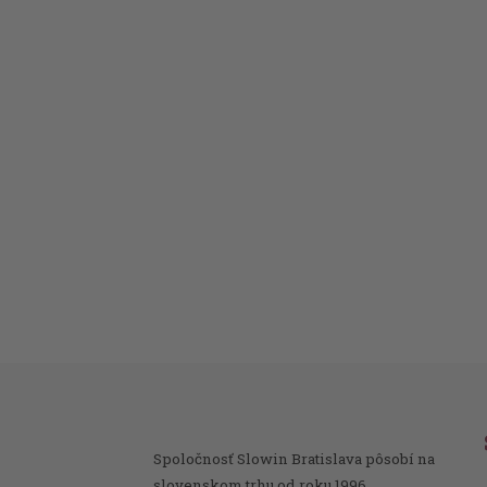
Spoločnosť Slowin Bratislava pôsobí na
slovenskom trhu od roku 1996.