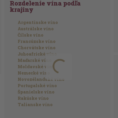
Rozdelenie vína podľa
krajiny
Argentínske víno
Austrálske víno
Čílske víno
Francúzske víno
Chorvátske víno
Juhoafrické víno
Maďarské víno
Moldavské víno
Nemecké víno
Novozélandské víno
Portugalské víno
Španielske víno
Rakúske víno
Talianske víno