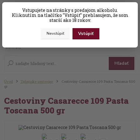
0
ks
Vstupujete na stránky s predajom alkoholu.
+421 (0) 31 56 25 377-8
za
0,00 EUR
Kliknutím na tlačítko "Vstúpiť" prehlasujem, že som
starší ako 18 rokov.
Vstúpiť
Nevstúpiť
Menu
Hľadať
Úvod
Talianske cestoviny
Cestoviny Casarecce 109 Pasta Toscana 500
gr
Cestoviny Casarecce 109 Pasta
Toscana 500 gr