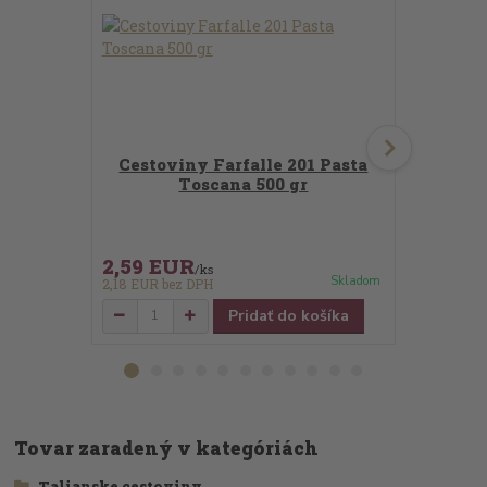
Cestoviny Farfalle 201 Pasta
Pesto all
Toscana 500 gr
190 gr Ro
2,59 EUR
3,99 E
/
ks
Skladom
2,18 EUR
bez DPH
3,35 EUR
be
Pridať do košíka
Tovar zaradený v kategóriách
Talianske cestoviny