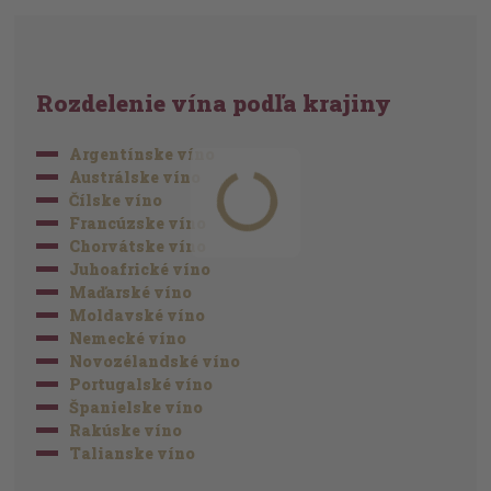
Rozdelenie vína podľa krajiny
Argentínske víno
Austrálske víno
Čílske víno
Francúzske víno
Chorvátske víno
Juhoafrické víno
Maďarské víno
Moldavské víno
Nemecké víno
Novozélandské víno
Portugalské víno
Španielske víno
Rakúske víno
Talianske víno