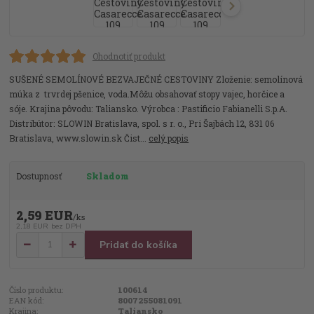
Ohodnotiť produkt
SUŠENÉ SEMOLÍNOVÉ BEZVAJEČNÉ CESTOVINY Zloženie: semolínová
múka z trvrdej pšenice, voda.Môžu obsahovať stopy vajec, horčice a
sóje. Krajina pôvodu: Taliansko. Výrobca : Pastificio Fabianelli S.p.A.
Distribútor: SLOWIN Bratislava, spol. s r. o., Pri Šajbách 12, 831 06
Bratislava, www.slowin.sk Čist...
celý popis
Dostupnosť
Skladom
2,59 EUR
/
ks
2,18 EUR
bez DPH
Pridať do košíka
Číslo produktu:
100614
EAN kód:
8007255081091
Krajina:
Taliansko