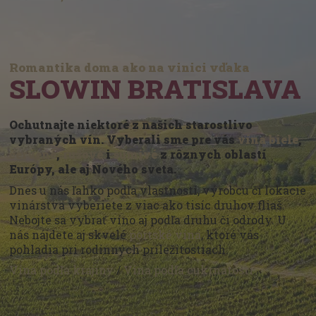
Romantika doma ako na vinici vďaka
SLOWIN BRATISLAVA
Ochutnajte niektoré z našich starostlivo
vybraných vín. Vyberali sme pre vás
vína biele
,
červené
,
ružové
i
šumivé
z rôznych oblastí
Európy, ale aj Nového sveta.
Dnes u nás ľahko podľa vlastností, výrobcu či lokácie
vinárstva vyberiete z viac ako tisíc druhov fliaš.
Nebojte sa vybrať víno aj podľa druhu či odrody. U
nás nájdete aj skvelé
portské vína
, ktoré vás
pohladia pri rodinných príležitostiach.
Vína podľa krajiny
/
Vína podľa cukrnatosti