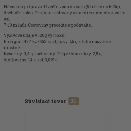
Návod na prípravu: Uveďte vodu do varu (5 litrov na 500g),
dochuťte soľou. Pridajte cestoviny a na miernom ohni varte
asi
7-10 minút. Cestoviny preceďte a podávajte.
Výživové údaje v 100g výrobku:
Energia: 1497 kJ/353 kcal; tuky: 1,5 g z toho nasýtené
mastné
kyseliny: 0,4 g; sacharidy: 70 g z toho cukry: 2,8 g;
bielkoviny: 14 g, soľ: 0,019 g.
Súvisiaci tovar
11