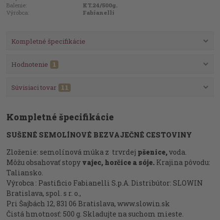
Balenie:
KT.24/500g.
Výrobca:
Fabianelli
Kompletné špecifikácie
Hodnotenie
1
Súvisiaci tovar
11
Kompletné špecifikácie
SUŠENÉ SEMOLÍNOVÉ BEZVAJEČNÉ CESTOVINY
Zloženie: semolínová múka z trvrdej
pšenice,
voda.
Môžu obsahovať stopy
vajec, horčice a sóje.
Krajina pôvodu:
Taliansko.
Výrobca : Pastificio Fabianelli S.p.A. Distribútor: SLOWIN
Bratislava, spol. s r. o.,
Pri Šajbách 12, 831 06 Bratislava, www.slowin.sk
Čistá hmotnosť: 500 g. Skladujte na suchom mieste.