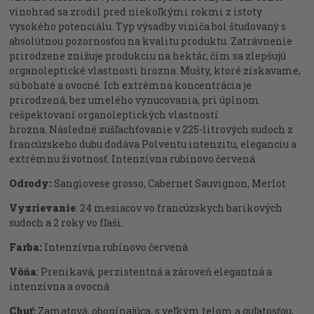
vinohrad sa zrodil pred niekoľkými rokmi z istoty
vysokého potenciálu.
Typ výsadby viniča bol študovaný s
absolútnou pozornosťou na kvalitu produktu.
Zatrávnenie
prirodzene znižuje produkciu na hektár, čím sa zlepšujú
organoleptické vlastnosti hrozna.
Mušty, ktoré získavame,
sú bohaté a ovocné.
Ich extrémna koncentrácia je
prirodzená, bez umelého vynucovania, pri úplnom
rešpektovaní organoleptických vlastností
hrozna.
Následné zušľachťovanie v 225-litrových sudoch z
francúzskeho dubu dodáva Polventu intenzitu, eleganciu a
extrémnu životnosť.
Intenzívna rubínovo červená.
Odrody:
Sangiovese grosso, Cabernet Sauvignon, Merlot
Vyzrievanie
: 24 mesiacov vo francúzskych barikových
sudoch a 2 roky vo fľaši.
Farba:
Intenzívna rubínovo červená
Vôňa
: Prenikavá, perzistentná a zároveň elegantná a
intenzívna a ovocná
Chuť:
Zamatová, obopínajúca, s veľkým telom a guľatosťou,