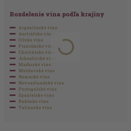
Rozdelenie vína podľa krajiny
Argentínske víno
Austrálske víno
Čílske víno
Francúzske víno
Chorvátske víno
Juhoafrické víno
Maďarské víno
Moldavské víno
Nemecké víno
Novozélandské víno
Portugalské víno
Španielske víno
Rakúske víno
Talianske víno