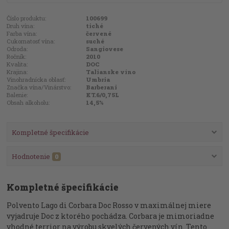
Číslo produktu:
100699
Druh vína:
tiché
Farba vína:
červené
Cukornatosť vína:
suché
Odroda:
Sangiovese
Ročník:
2010
Kvalita:
DOC
Krajina:
Talianske víno
Vinohradnícka oblasť:
Umbria
Značka vína/Vinárstvo:
Barberani
Balenie:
KT.6/0,75L
Obsah alkoholu:
14,5%
Kompletné špecifikácie
Hodnotenie
0
Kompletné špecifikácie
Polvento Lago di Corbara Doc Rosso v maximálnej miere
vyjadruje Doc z ktorého pochádza. Corbara je mimoriadne
vhodné terrior na výrobu skvelých červených vín.
Tento