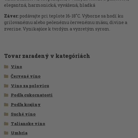
elegantná, harmonická, vyvážená, hladká
Záver:
podávajte pri teplote 16-18˚C. Výborne sa hodí ku
grilovanému alebo pečenému červenému mäsu, divine a
zverine. Vynikajúce k tvrdým a vyzretým syrom.
Tovar zaradený v kategóriách
Víno
Červené víno
Víno za polovicu
Podľa cukornatosti
Podľa krajiny
Suché víno
Talianske víno
Umbria