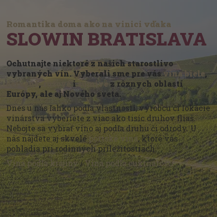
Romantika doma ako na vinici vďaka
SLOWIN BRATISLAVA
Ochutnajte niektoré z našich starostlivo
vybraných vín. Vyberali sme pre vás
vína biele
,
červené
,
ružové
i
šumivé
z rôznych oblastí
Európy, ale aj Nového sveta.
Dnes u nás ľahko podľa vlastností, výrobcu či lokácie
vinárstva vyberiete z viac ako tisíc druhov fliaš.
Nebojte sa vybrať víno aj podľa druhu či odrody. U
nás nájdete aj skvelé
portské vína
, ktoré vás
pohladia pri rodinných príležitostiach.
Vína podľa krajiny
/
Vína podľa cukrnatosti