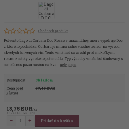
Ohodnotiť produkt
Polvento Lago di Corbara Doc Rosso v maximálnej miere vyjadruje Doc
z ktorého pochádza. Corbara je mimoriadne vhodné terrior na výrobu
skvelých červených vín. Tento vinohrad sa zrodil pred niekoľkými
rokmi z istoty vysokého potenciálu. Typ výsadby viniča bol študovaný s
absolútnou pozornosťou na kva...
celý popis
Dostupnosť
Skladom
Cena pred
37,49 EUR
zľavou
18,75 EUR
/
ks
15,24 EUR
bez DPH
Pridať do košíka